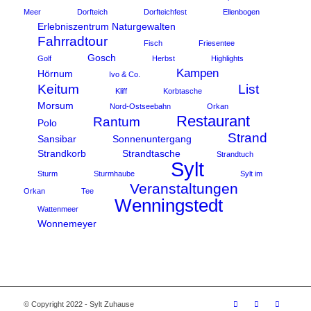
Meer
Dorfteich
Dorfteichfest
Ellenbogen
Erlebniszentrum Naturgewalten
Fahrradtour
Fisch
Friesentee
Gosch
Golf
Herbst
Highlights
Kampen
Hörnum
Ivo & Co.
Keitum
List
Kliff
Korbtasche
Morsum
Nord-Ostseebahn
Orkan
Restaurant
Rantum
Polo
Strand
Sansibar
Sonnenuntergang
Strandkorb
Strandtasche
Strandtuch
Sylt
Sturm
Sturmhaube
Sylt im
Veranstaltungen
Orkan
Tee
Wenningstedt
Wattenmeer
Wonnemeyer
© Copyright 2022 - Sylt Zuhause