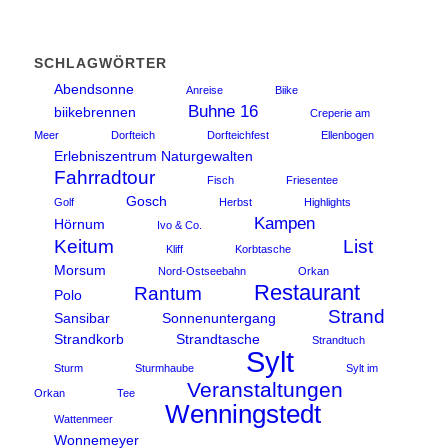
SCHLAGWÖRTER
Abendsonne
Anreise
Biike
Buhne 16
biikebrennen
Creperie am
Meer
Dorfteich
Dorfteichfest
Ellenbogen
Erlebniszentrum Naturgewalten
Fahrradtour
Fisch
Friesentee
Gosch
Golf
Herbst
Highlights
Kampen
Hörnum
Ivo & Co.
Keitum
List
Kliff
Korbtasche
Morsum
Nord-Ostseebahn
Orkan
Restaurant
Rantum
Polo
Strand
Sansibar
Sonnenuntergang
Strandkorb
Strandtasche
Strandtuch
Sylt
Sturm
Sturmhaube
Sylt im
Veranstaltungen
Orkan
Tee
Wenningstedt
Wattenmeer
Wonnemeyer