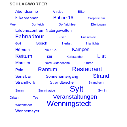
SCHLAGWÖRTER
Abendsonne
Anreise
Biike
Buhne 16
biikebrennen
Creperie am
Meer
Dorfteich
Dorfteichfest
Ellenbogen
Erlebniszentrum Naturgewalten
Fahrradtour
Fisch
Friesentee
Gosch
Golf
Herbst
Highlights
Kampen
Hörnum
Ivo & Co.
Keitum
List
Kliff
Korbtasche
Morsum
Nord-Ostseebahn
Orkan
Restaurant
Rantum
Polo
Strand
Sansibar
Sonnenuntergang
Strandkorb
Strandtasche
Strandtuch
Sylt
Sturm
Sturmhaube
Sylt im
Veranstaltungen
Orkan
Tee
Wenningstedt
Wattenmeer
Wonnemeyer