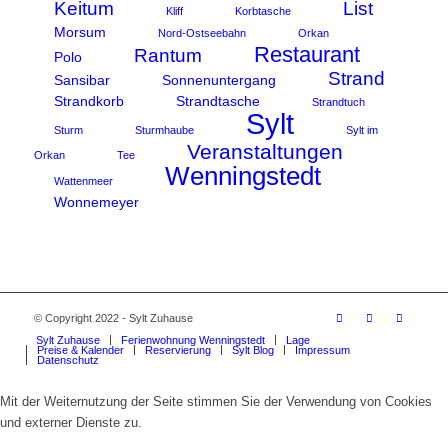
Keitum
List
Kliff
Korbtasche
Morsum
Nord-Ostseebahn
Orkan
Restaurant
Rantum
Polo
Strand
Sansibar
Sonnenuntergang
Strandkorb
Strandtasche
Strandtuch
Sylt
Sturm
Sturmhaube
Sylt im
Veranstaltungen
Orkan
Tee
Wenningstedt
Wattenmeer
Wonnemeyer
© Copyright 2022 - Sylt Zuhause
Sylt Zuhause
Ferienwohnung Wenningstedt
Lage
Preise & Kalender
Reservierung
Sylt Blog
Impressum
Datenschutz
Mit der Weiternutzung der Seite stimmen Sie der Verwendung von Cookies
und externer Dienste zu.