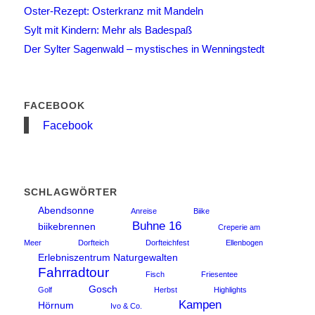
Oster-Rezept: Osterkranz mit Mandeln
Sylt mit Kindern: Mehr als Badespaß
Der Sylter Sagenwald – mystisches in Wenningstedt
FACEBOOK
Facebook
SCHLAGWÖRTER
Abendsonne
Anreise
Biike
Buhne 16
biikebrennen
Creperie am
Meer
Dorfteich
Dorfteichfest
Ellenbogen
Erlebniszentrum Naturgewalten
Fahrradtour
Fisch
Friesentee
Gosch
Golf
Herbst
Highlights
Kampen
Hörnum
Ivo & Co.