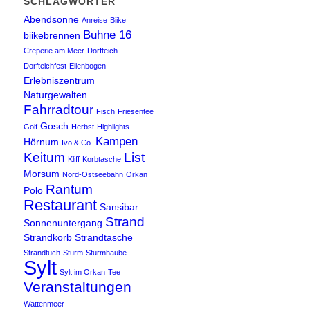
SCHLAGWÖRTER
Abendsonne
Anreise
Biike
Buhne 16
biikebrennen
Creperie am Meer
Dorfteich
Dorfteichfest
Ellenbogen
Erlebniszentrum
Naturgewalten
Fahrradtour
Fisch
Friesentee
Gosch
Golf
Herbst
Highlights
Kampen
Hörnum
Ivo & Co.
Keitum
List
Kliff
Korbtasche
Morsum
Nord-Ostseebahn
Orkan
Rantum
Polo
Restaurant
Sansibar
Strand
Sonnenuntergang
Strandkorb
Strandtasche
Strandtuch
Sturm
Sturmhaube
Sylt
Sylt im Orkan
Tee
Veranstaltungen
Wattenmeer