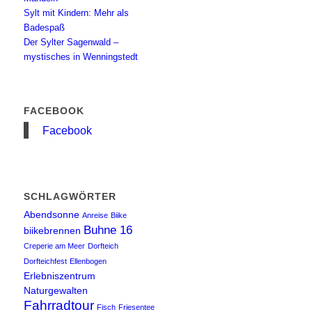
Sylt mit Kindern: Mehr als
Badespaß
Der Sylter Sagenwald –
mystisches in Wenningstedt
FACEBOOK
Facebook
SCHLAGWÖRTER
Abendsonne
Anreise
Biike
Buhne 16
biikebrennen
Creperie am Meer
Dorfteich
Dorfteichfest
Ellenbogen
Erlebniszentrum
Naturgewalten
Fahrradtour
Fisch
Friesentee