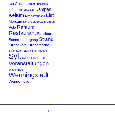
Gosch
Golf
Herbst
Highlights
Kampen
Hörnum
Ivo & Co.
Keitum
List
Kliff
Korbtasche
Morsum
Nord-Ostseebahn
Orkan
Rantum
Polo
Restaurant
Sansibar
Strand
Sonnenuntergang
Strandkorb
Strandtasche
Strandtuch
Sturm
Sturmhaube
Sylt
Sylt im Orkan
Tee
Veranstaltungen
Wattenmeer
Wenningstedt
Wonnemeyer