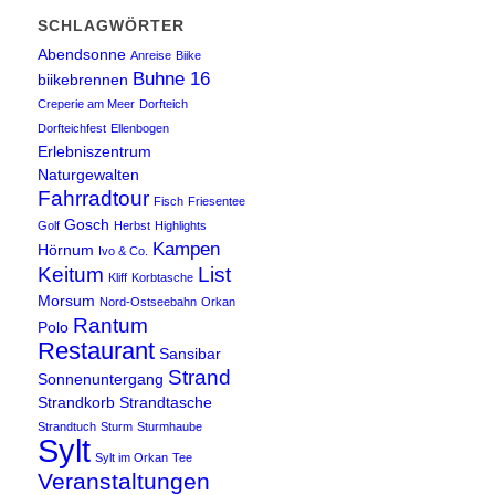
SCHLAGWÖRTER
Abendsonne
Anreise
Biike
Buhne 16
biikebrennen
Creperie am Meer
Dorfteich
Dorfteichfest
Ellenbogen
Erlebniszentrum
Naturgewalten
Fahrradtour
Fisch
Friesentee
Gosch
Golf
Herbst
Highlights
Kampen
Hörnum
Ivo & Co.
Keitum
List
Kliff
Korbtasche
Morsum
Nord-Ostseebahn
Orkan
Rantum
Polo
Restaurant
Sansibar
Strand
Sonnenuntergang
Strandkorb
Strandtasche
Strandtuch
Sturm
Sturmhaube
Sylt
Sylt im Orkan
Tee
Veranstaltungen