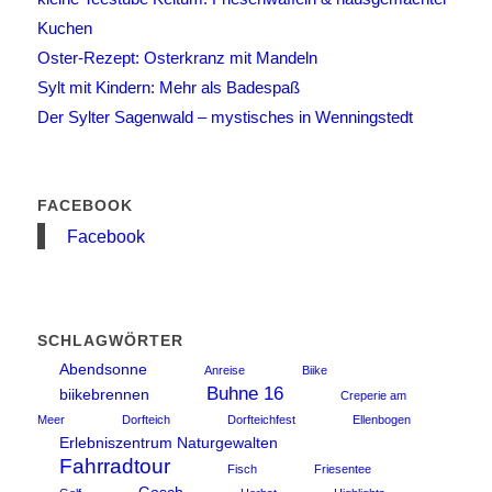
Kuchen
Oster-Rezept: Osterkranz mit Mandeln
Sylt mit Kindern: Mehr als Badespaß
Der Sylter Sagenwald – mystisches in Wenningstedt
FACEBOOK
Facebook
SCHLAGWÖRTER
Abendsonne
Anreise
Biike
Buhne 16
biikebrennen
Creperie am
Meer
Dorfteich
Dorfteichfest
Ellenbogen
Erlebniszentrum Naturgewalten
Fahrradtour
Fisch
Friesentee