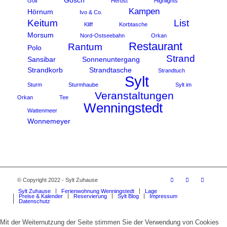
Gosch
Golf
Herbst
Highlights
Kampen
Hörnum
Ivo & Co.
Keitum
List
Kliff
Korbtasche
Morsum
Nord-Ostseebahn
Orkan
Restaurant
Rantum
Polo
Strand
Sansibar
Sonnenuntergang
Strandkorb
Strandtasche
Strandtuch
Sylt
Sturm
Sturmhaube
Sylt im
Veranstaltungen
Orkan
Tee
Wenningstedt
Wattenmeer
Wonnemeyer
© Copyright 2022 - Sylt Zuhause
Sylt Zuhause
Ferienwohnung Wenningstedt
Lage
Preise & Kalender
Reservierung
Sylt Blog
Impressum
Datenschutz
Mit der Weiternutzung der Seite stimmen Sie der Verwendung von Cookies