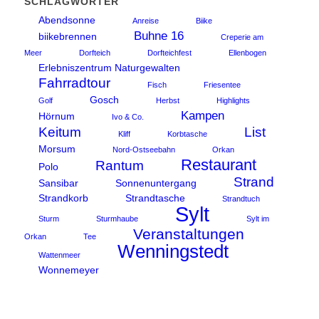
SCHLAGWÖRTER
Abendsonne
Anreise
Biike
Buhne 16
biikebrennen
Creperie am
Meer
Dorfteich
Dorfteichfest
Ellenbogen
Erlebniszentrum Naturgewalten
Fahrradtour
Fisch
Friesentee
Gosch
Golf
Herbst
Highlights
Kampen
Hörnum
Ivo & Co.
Keitum
List
Kliff
Korbtasche
Morsum
Nord-Ostseebahn
Orkan
Restaurant
Rantum
Polo
Strand
Sansibar
Sonnenuntergang
Strandkorb
Strandtasche
Strandtuch
Sylt
Sturm
Sturmhaube
Sylt im
Veranstaltungen
Orkan
Tee
Wenningstedt
Wattenmeer
Wonnemeyer