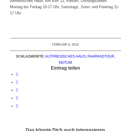
Altfriesisches Haus: Am Kliff 13, Keitum, Öffnungszeiten:
Montag bis Freitag 10-17 Uhr, Samstags, Sonn- und Feiertag 11-
17 Uhr
FEBRUAR 9, 2016
SCHLAGWORTE:
ALTFRIESISCHES HAUS
,
FAHRRADTOUR
,
KEITUM
Eintrag teilen
Das könnte Dich auch interessieren