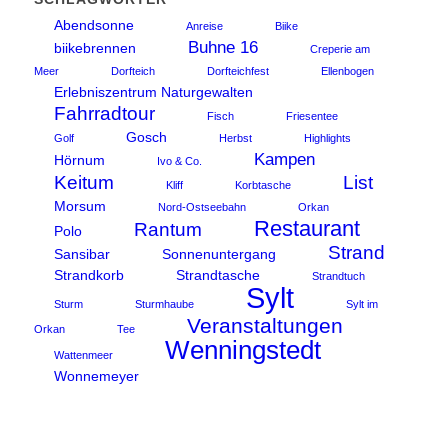
Abendsonne
Anreise
Biike
Buhne 16
biikebrennen
Creperie am
Meer
Dorfteich
Dorfteichfest
Ellenbogen
Erlebniszentrum Naturgewalten
Fahrradtour
Fisch
Friesentee
Gosch
Golf
Herbst
Highlights
Kampen
Hörnum
Ivo & Co.
Keitum
List
Kliff
Korbtasche
Morsum
Nord-Ostseebahn
Orkan
Restaurant
Rantum
Polo
Strand
Sansibar
Sonnenuntergang
Strandkorb
Strandtasche
Strandtuch
Sylt
Sturm
Sturmhaube
Sylt im
Veranstaltungen
Orkan
Tee
Wenningstedt
Wattenmeer
Wonnemeyer