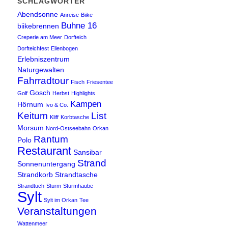
SCHLAGWÖRTER
Abendsonne
Anreise
Biike
Buhne 16
biikebrennen
Creperie am Meer
Dorfteich
Dorfteichfest
Ellenbogen
Erlebniszentrum
Naturgewalten
Fahrradtour
Fisch
Friesentee
Gosch
Golf
Herbst
Highlights
Kampen
Hörnum
Ivo & Co.
Keitum
List
Kliff
Korbtasche
Morsum
Nord-Ostseebahn
Orkan
Rantum
Polo
Restaurant
Sansibar
Strand
Sonnenuntergang
Strandkorb
Strandtasche
Strandtuch
Sturm
Sturmhaube
Sylt
Sylt im Orkan
Tee
Veranstaltungen
Wattenmeer