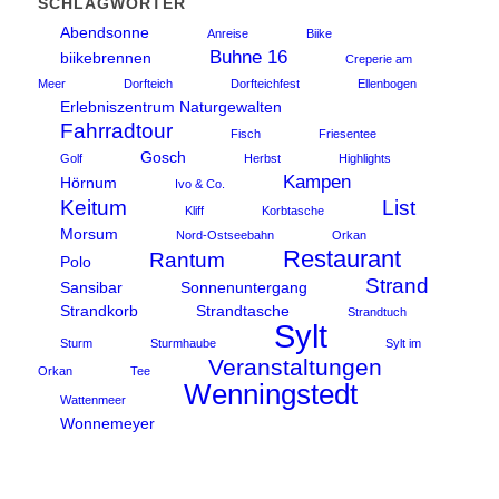
SCHLAGWÖRTER
Abendsonne
Anreise
Biike
Buhne 16
biikebrennen
Creperie am
Meer
Dorfteich
Dorfteichfest
Ellenbogen
Erlebniszentrum Naturgewalten
Fahrradtour
Fisch
Friesentee
Gosch
Golf
Herbst
Highlights
Kampen
Hörnum
Ivo & Co.
Keitum
List
Kliff
Korbtasche
Morsum
Nord-Ostseebahn
Orkan
Restaurant
Rantum
Polo
Strand
Sansibar
Sonnenuntergang
Strandkorb
Strandtasche
Strandtuch
Sylt
Sturm
Sturmhaube
Sylt im
Veranstaltungen
Orkan
Tee
Wenningstedt
Wattenmeer
Wonnemeyer