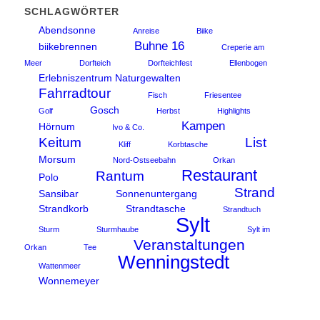
SCHLAGWÖRTER
Abendsonne
Anreise
Biike
Buhne 16
biikebrennen
Creperie am
Meer
Dorfteich
Dorfteichfest
Ellenbogen
Erlebniszentrum Naturgewalten
Fahrradtour
Fisch
Friesentee
Gosch
Golf
Herbst
Highlights
Kampen
Hörnum
Ivo & Co.
Keitum
List
Kliff
Korbtasche
Morsum
Nord-Ostseebahn
Orkan
Restaurant
Rantum
Polo
Strand
Sansibar
Sonnenuntergang
Strandkorb
Strandtasche
Strandtuch
Sylt
Sturm
Sturmhaube
Sylt im
Veranstaltungen
Orkan
Tee
Wenningstedt
Wattenmeer
Wonnemeyer