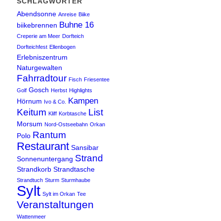
SCHLAGWÖRTER
Abendsonne
Anreise
Biike
Buhne 16
biikebrennen
Creperie am Meer
Dorfteich
Dorfteichfest
Ellenbogen
Erlebniszentrum
Naturgewalten
Fahrradtour
Fisch
Friesentee
Gosch
Golf
Herbst
Highlights
Kampen
Hörnum
Ivo & Co.
Keitum
List
Kliff
Korbtasche
Morsum
Nord-Ostseebahn
Orkan
Rantum
Polo
Restaurant
Sansibar
Strand
Sonnenuntergang
Strandkorb
Strandtasche
Strandtuch
Sturm
Sturmhaube
Sylt
Sylt im Orkan
Tee
Veranstaltungen
Wattenmeer