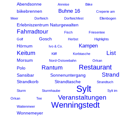
Abendsonne
Anreise
Biike
Buhne 16
biikebrennen
Creperie am
Meer
Dorfteich
Dorfteichfest
Ellenbogen
Erlebniszentrum Naturgewalten
Fahrradtour
Fisch
Friesentee
Gosch
Golf
Herbst
Highlights
Kampen
Hörnum
Ivo & Co.
Keitum
List
Kliff
Korbtasche
Morsum
Nord-Ostseebahn
Orkan
Restaurant
Rantum
Polo
Strand
Sansibar
Sonnenuntergang
Strandkorb
Strandtasche
Strandtuch
Sylt
Sturm
Sturmhaube
Sylt im
Veranstaltungen
Orkan
Tee
Wenningstedt
Wattenmeer
Wonnemeyer