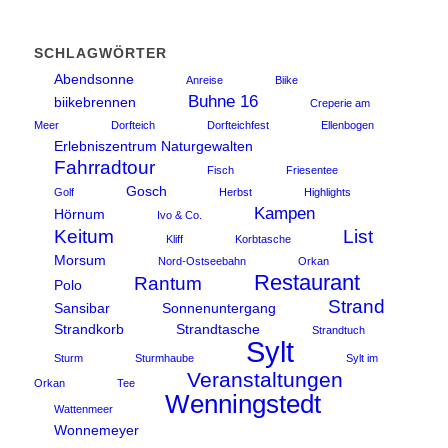
SCHLAGWÖRTER
Abendsonne
Anreise
Biike
Buhne 16
biikebrennen
Creperie am
Meer
Dorfteich
Dorfteichfest
Ellenbogen
Erlebniszentrum Naturgewalten
Fahrradtour
Fisch
Friesentee
Gosch
Golf
Herbst
Highlights
Kampen
Hörnum
Ivo & Co.
Keitum
List
Kliff
Korbtasche
Morsum
Nord-Ostseebahn
Orkan
Restaurant
Rantum
Polo
Strand
Sansibar
Sonnenuntergang
Strandkorb
Strandtasche
Strandtuch
Sylt
Sturm
Sturmhaube
Sylt im
Veranstaltungen
Orkan
Tee
Wenningstedt
Wattenmeer
Wonnemeyer