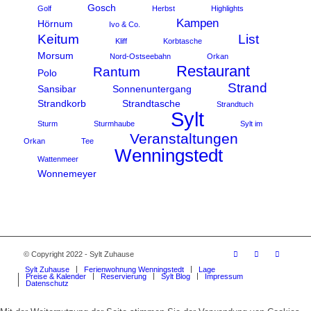
Gosch
Golf
Herbst
Highlights
Kampen
Hörnum
Ivo & Co.
Keitum
List
Kliff
Korbtasche
Morsum
Nord-Ostseebahn
Orkan
Restaurant
Rantum
Polo
Strand
Sansibar
Sonnenuntergang
Strandkorb
Strandtasche
Strandtuch
Sylt
Sturm
Sturmhaube
Sylt im
Veranstaltungen
Orkan
Tee
Wenningstedt
Wattenmeer
Wonnemeyer
© Copyright 2022 - Sylt Zuhause
Sylt Zuhause
Ferienwohnung Wenningstedt
Lage
Preise & Kalender
Reservierung
Sylt Blog
Impressum
Datenschutz