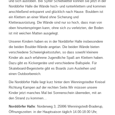
und sich austoben. Bei Sylter Schietwetter können sie jetzt in der
Norddörfer Halle die Wände hoch- und runterklettern und kommen
anschließend entspannt und glücklich nach Hause. Bouldern ist
ein Klettern an einer Wand ohne Sicherung und
Kletterausrüstung. Die Wände sind nur so hoch, dass man von
oben hinunterspringen kann, ohne sich zu verletzten, der Boden
ist mit weichen Matten ausgelegt.
Unseren Kindern haben es in der Norddörfer Halle insbesondere
die beiden Boulder-Wände angetan. Die beiden Wände bieten
verschiedene Schwierigkeitsstufen, so dass sowohl kleinere
Kinder als auch erfahrene Jugendliche Spaß am Klettern haben.
Dazu gibt es Kickergeräte und verschiedene Ballspiele. Für
Skateboard-Begeisterte gibt es Boards zum Ausleihen und
einen Outdoorbereich.
Die Norddörfer Halle liegt kurz hinter dem Wenningstedter Kreisel
Richtung Kampen auf der rechten Seite.Wir müssen unsere
Kinder jetzt manches Mal bei Sonnenschein überreden, mit an
den Strand zu kommen…
Norddörfer Halle
: Norderweg 3, 25996 Wenningstedt-Braderup,
Öffnungszeiten: in der Hauptsaison täglich 14.00-18.00 Uhr,