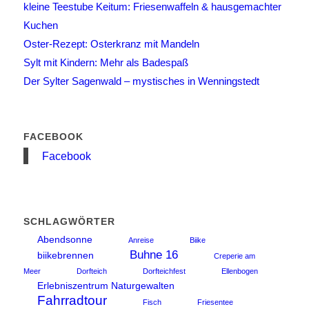
kleine Teestube Keitum: Friesenwaffeln & hausgemachter
Kuchen
Oster-Rezept: Osterkranz mit Mandeln
Sylt mit Kindern: Mehr als Badespaß
Der Sylter Sagenwald – mystisches in Wenningstedt
FACEBOOK
Facebook
SCHLAGWÖRTER
Abendsonne
Anreise
Biike
Buhne 16
biikebrennen
Creperie am
Meer
Dorfteich
Dorfteichfest
Ellenbogen
Erlebniszentrum Naturgewalten
Fahrradtour
Fisch
Friesentee