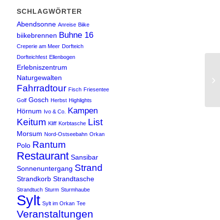
SCHLAGWÖRTER
Abendsonne
Anreise
Biike
Buhne 16
biikebrennen
Creperie am Meer
Dorfteich
Dorfteichfest
Ellenbogen
Erlebniszentrum
Naturgewalten
Fahrradtour
Fisch
Friesentee
Gosch
Golf
Herbst
Highlights
Kampen
Hörnum
Ivo & Co.
Keitum
List
Kliff
Korbtasche
Morsum
Nord-Ostseebahn
Orkan
Rantum
Polo
Restaurant
Sansibar
Strand
Sonnenuntergang
Strandkorb
Strandtasche
Strandtuch
Sturm
Sturmhaube
Sylt
Sylt im Orkan
Tee
Veranstaltungen