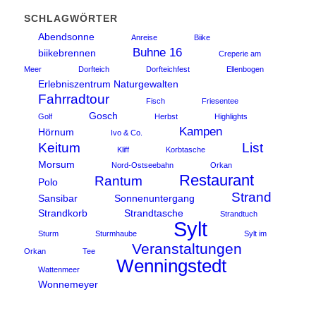
SCHLAGWÖRTER
Abendsonne
Anreise
Biike
Buhne 16
biikebrennen
Creperie am
Meer
Dorfteich
Dorfteichfest
Ellenbogen
Erlebniszentrum Naturgewalten
Fahrradtour
Fisch
Friesentee
Gosch
Golf
Herbst
Highlights
Kampen
Hörnum
Ivo & Co.
Keitum
List
Kliff
Korbtasche
Morsum
Nord-Ostseebahn
Orkan
Restaurant
Rantum
Polo
Strand
Sansibar
Sonnenuntergang
Strandkorb
Strandtasche
Strandtuch
Sylt
Sturm
Sturmhaube
Sylt im
Veranstaltungen
Orkan
Tee
Wenningstedt
Wattenmeer
Wonnemeyer