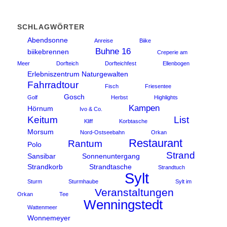
SCHLAGWÖRTER
Abendsonne
Anreise
Biike
Buhne 16
biikebrennen
Creperie am
Meer
Dorfteich
Dorfteichfest
Ellenbogen
Erlebniszentrum Naturgewalten
Fahrradtour
Fisch
Friesentee
Gosch
Golf
Herbst
Highlights
Kampen
Hörnum
Ivo & Co.
Keitum
List
Kliff
Korbtasche
Morsum
Nord-Ostseebahn
Orkan
Restaurant
Rantum
Polo
Strand
Sansibar
Sonnenuntergang
Strandkorb
Strandtasche
Strandtuch
Sylt
Sturm
Sturmhaube
Sylt im
Veranstaltungen
Orkan
Tee
Wenningstedt
Wattenmeer
Wonnemeyer