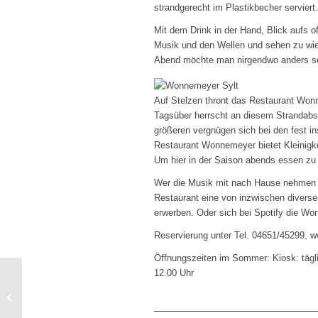
strandgerecht im Plastikbecher serviert.
Mit dem Drink in der Hand, Blick aufs o
Musik und den Wellen und sehen zu wie
Abend möchte man nirgendwo anders se
Auf Stelzen thront das Restaurant Won
Tagsüber herrscht an diesem Strandabschn
größeren vergnügen sich bei den fest in
Restaurant Wonnemeyer bietet Kleinigke
Um hier in der Saison abends essen zu k
Wer die Musik mit nach Hause nehmen 
Restaurant eine von inzwischen diver
erwerben. Oder sich bei Spotify die Wo
Reservierung unter Tel. 04651/45299,
Öffnungszeiten im Sommer: Kiosk: tägl
12.00 Uhr
Gewinnspiel: Nordsee-
Geschichten für den
Strand