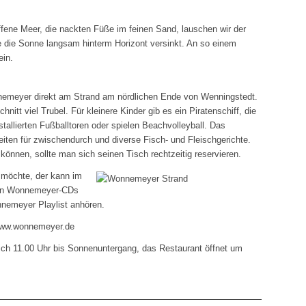
ffene Meer, die nackten Füße im feinen Sand, lauschen wir der
 die Sonne langsam hinterm Horizont versinkt. An so einem
in.
nemeyer direkt am Strand am nördlichen Ende von Wenningstedt.
itt viel Trubel. Für kleinere Kinder gib es ein Piratenschiff, die
stallierten Fußballtoren oder spielen Beachvolleyball. Das
iten für zwischendurch und diverse Fisch- und Fleischgerichte.
önnen, sollte man sich seinen Tisch rechtzeitig reservieren.
möchte, der kann im
sen Wonnemeyer-CDs
nnemeyer Playlist anhören.
 www.wonnemeyer.de
ich 11.00 Uhr bis Sonnenuntergang, das Restaurant öffnet um