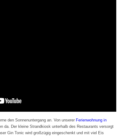
erne den Sonnenuntergang an. Von unserer
Ferienwohnung in
en da. Der kleine Strandkiosk unterhalb des Restaurants versorgt
er Gin Tonic wird großzügig eingeschenkt und mit viel Eis