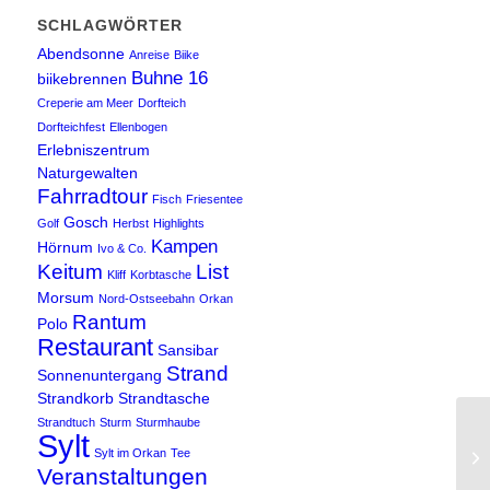
SCHLAGWÖRTER
Abendsonne
Anreise
Biike
Buhne 16
biikebrennen
Creperie am Meer
Dorfteich
Dorfteichfest
Ellenbogen
Erlebniszentrum
Naturgewalten
Fahrradtour
Fisch
Friesentee
Gosch
Golf
Herbst
Highlights
Kampen
Hörnum
Ivo & Co.
Keitum
List
Kliff
Korbtasche
Morsum
Nord-Ostseebahn
Orkan
Rantum
Polo
Restaurant
Sansibar
Strand
Sonnenuntergang
Strandkorb
Strandtasche
Strandtuch
Sturm
Sturmhaube
Sylt
Sylt im Orkan
Tee
Veranstaltungen