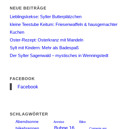
NEUE BEITRÄGE
Lieblingskekse: Sylter Butterplätzchen
kleine Teestube Keitum: Friesenwaffeln & hausgemachter
Kuchen
Oster-Rezept: Osterkranz mit Mandeln
Sylt mit Kindern: Mehr als Badespaß
Der Sylter Sagenwald – mystisches in Wenningstedt
FACEBOOK
Facebook
SCHLAGWÖRTER
Abendsonne
Anreise
Biike
Buhne 16
biikebrennen
Creperie am