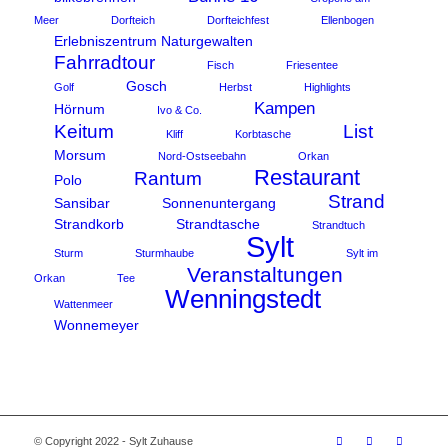
Meer
Dorfteich
Dorfteichfest
Ellenbogen
Erlebniszentrum Naturgewalten
Fahrradtour
Fisch
Friesentee
Gosch
Golf
Herbst
Highlights
Kampen
Hörnum
Ivo & Co.
Keitum
List
Kliff
Korbtasche
Morsum
Nord-Ostseebahn
Orkan
Restaurant
Rantum
Polo
Strand
Sansibar
Sonnenuntergang
Strandkorb
Strandtasche
Strandtuch
Sylt
Sturm
Sturmhaube
Sylt im
Veranstaltungen
Orkan
Tee
Wenningstedt
Wattenmeer
Wonnemeyer
© Copyright 2022 - Sylt Zuhause