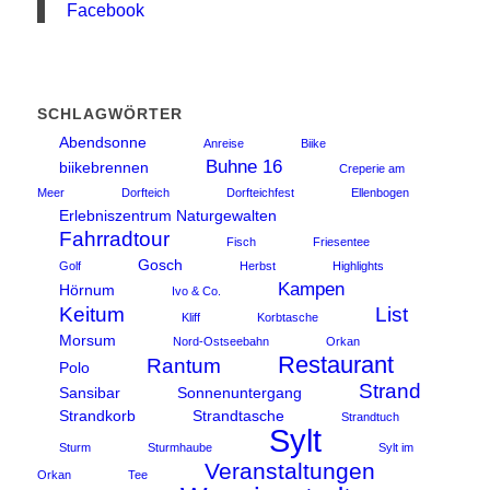
Facebook
SCHLAGWÖRTER
Abendsonne
Anreise
Biike
Buhne 16
biikebrennen
Creperie am
Meer
Dorfteich
Dorfteichfest
Ellenbogen
Erlebniszentrum Naturgewalten
Fahrradtour
Fisch
Friesentee
Gosch
Golf
Herbst
Highlights
Kampen
Hörnum
Ivo & Co.
Keitum
List
Kliff
Korbtasche
Morsum
Nord-Ostseebahn
Orkan
Restaurant
Rantum
Polo
Strand
Sansibar
Sonnenuntergang
Strandkorb
Strandtasche
Strandtuch
Sylt
Sturm
Sturmhaube
Sylt im
Veranstaltungen
Orkan
Tee