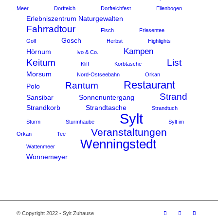
Meer
Dorfteich
Dorfteichfest
Ellenbogen
Erlebniszentrum Naturgewalten
Fahrradtour
Fisch
Friesentee
Gosch
Golf
Herbst
Highlights
Kampen
Hörnum
Ivo & Co.
Keitum
List
Kliff
Korbtasche
Morsum
Nord-Ostseebahn
Orkan
Restaurant
Rantum
Polo
Strand
Sansibar
Sonnenuntergang
Strandkorb
Strandtasche
Strandtuch
Sylt
Sturm
Sturmhaube
Sylt im
Veranstaltungen
Orkan
Tee
Wenningstedt
Wattenmeer
Wonnemeyer
© Copyright 2022 - Sylt Zuhause